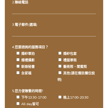
2.聯絡電話
3.電子郵件(選填)
4.您要諮詢的服務項目？
婚紗單拍
婚紗包套
婚禮攝影
禮服單租
新娘秘書
藝術照、閨蜜照
全家福
其他(請在備註欄位說
明)
5.您方便聯繫的時間?
下午13:30-17:00
晚上17:00-20:30
All day皆可