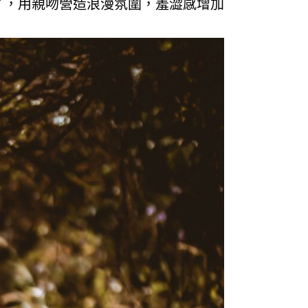
了，用親吻營造浪漫氛圍，羞澀感增加