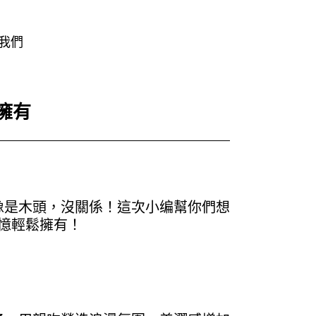
我們
擁有
像是木頭，沒關係！這次小编幫你們想
憶輕鬆擁有！