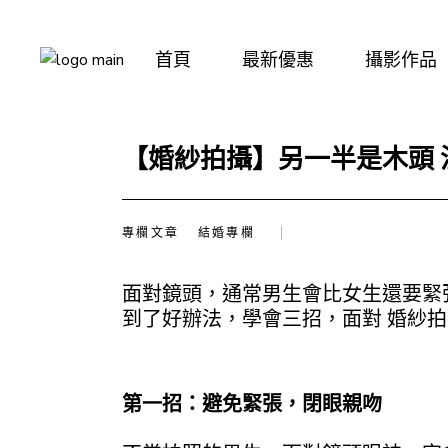
Skip
新人作
to
the
婚禮攝
content
首頁
最新優惠
攝影作品
結婚登
全家福
新人作品
【婚紗拍攝】另一半是木頭 
韓式形
婚禮攝影
藝術照
結婚登記寫
孕婦寫
專欄文章
結婚專欄
全家福
閨蜜照
韓式形象照
面對鏡頭，通常男生會比女生還要緊
藝術照
到了好辦法，學會三招，面對 婚紗
孕婦寫真
閨蜜照
第一招：避免緊張，閉眼親吻