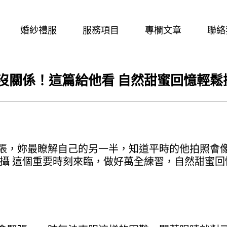
品
白紗
婚紗單拍
結婚專欄
影
晚禮服
婚紗包套
禮服文章
婚紗禮服
服務項目
專欄文章
聯絡
記寫真
婚禮一條龍方案
新人好評
結婚登記寫真
白紗
婚紗單拍
結婚專欄
沒關係！這篇給他看 自然甜蜜回憶輕鬆
象照
婚禮記錄.新娘秘書
晚禮服
婚紗包套
禮服文章
寫真服務.全家福
真
婚禮一條龍方案
新人好評
真
韓式形象照
結婚登記寫真
婚禮記錄.新娘秘書
張，妳最瞭解自己的另一半，知道平時的他拍照會
寫真服務.全家福
拍攝 這個重要時刻來臨，做好萬全練習，自然甜蜜回
韓式形象照