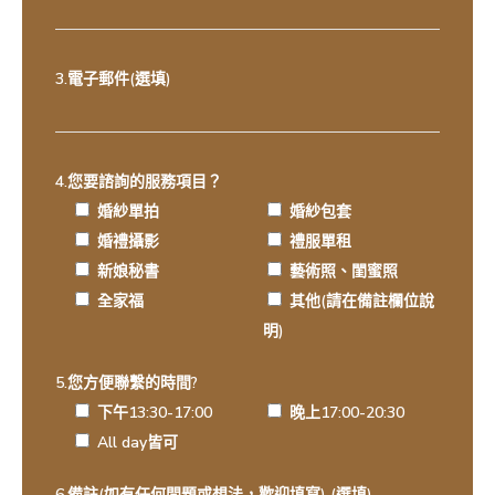
3.電子郵件(選填)
4.您要諮詢的服務項目？
婚紗單拍
婚紗包套
婚禮攝影
禮服單租
新娘秘書
藝術照、閨蜜照
全家福
其他(請在備註欄位說
明)
5.您方便聯繫的時間?
下午13:30-17:00
晚上17:00-20:30
All day皆可
6.備註(如有任何問題或想法，歡迎填寫) (選填)