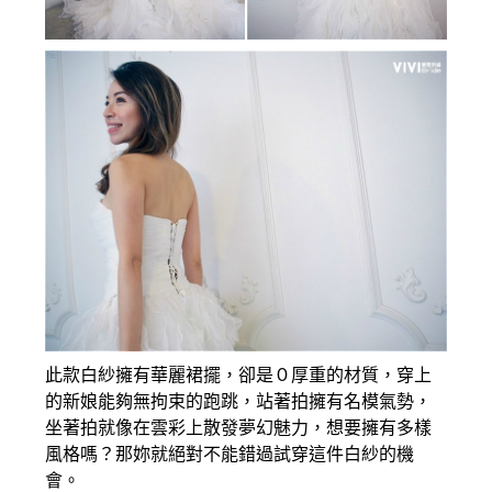
此款白紗擁有華麗裙擺，卻是０厚重的材質，穿上
的新娘能夠無拘束的跑跳，站著拍擁有名模氣勢，
坐著拍就像在雲彩上散發夢幻魅力，想要擁有多樣
風格嗎？那妳就絕對不能錯過試穿這件白紗的機
會。