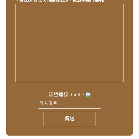
驗證運算
3
x
9
?
傳送