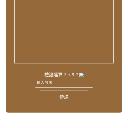
驗證運算
7
+
9
?
傳送