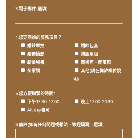
3.電子郵件(選填)
4.您要諮詢的服務項目？
婚紗單拍
婚紗包套
婚禮攝影
禮服單租
新娘秘書
藝術照、閨蜜照
全家福
其他(請在備註欄位說
明)
5.您方便聯繫的時間?
下午13:30-17:00
晚上17:00-20:30
All day皆可
6.備註(如有任何問題或想法，歡迎填寫) (選填)